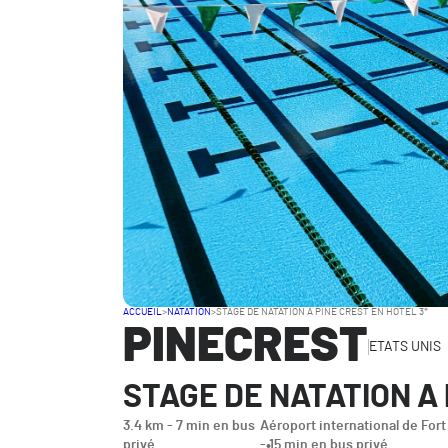
ACCUEIL
>
NATATION
>
STAGE DE NATATION A PINE CREST EN HOTEL 3*
PINECREST
ETATS UNIS
STAGE DE NATATION A 
3.4 km - 7 min en bus
Aéroport international de For
privé
- 15 min en bus privé