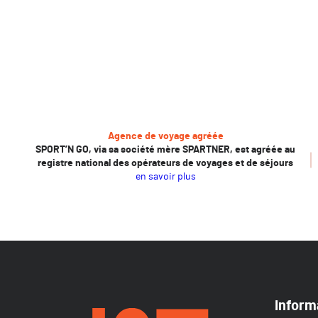
Agence de voyage agréée
SPORT’N GO, via sa société mère SPARTNER, est agréée au
registre national des opérateurs de voyages et de séjours
en savoir plus
Inform