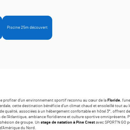
Piscine 25m découvert
e profiter d’un environnement sportif reconnu au cœur de la
Floride
, l’u
rdale, cette destination bénéficie d’un climat chaud et ensoleillé tout au 
 de qualité, associées à un hébergement confortable en hôtel 3*, offrent 
s de l’Atlantique, ambiance floridienne et culture sportive omniprésente, 
 cohésion de groupe. Un
stage de natation à Pine Crest
avec SPORT’N GO pe
s d’Amérique du Nord.