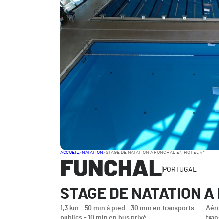
ACCUEIL
>
NATATION
>
STAGE DE NATATION A FUNCHAL EN HOTEL 4*
FUNCHAL
PORTUGAL
STAGE DE NATATION A
1,3 km - 50 min à pied - 30 min en transports
Aér
publics - 10 min en bus privé
tran