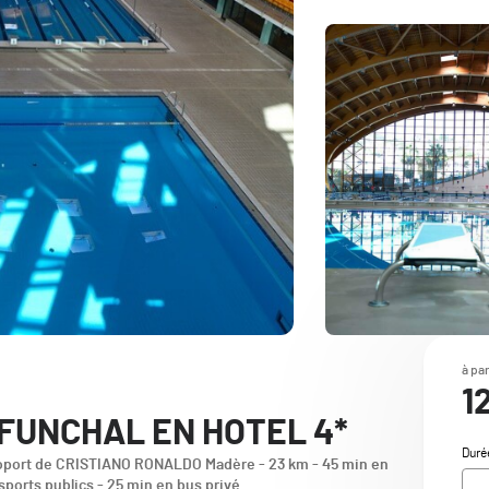
à par
1
 FUNCHAL EN HOTEL 4*
Duré
oport de CRISTIANO RONALDO Madère - 23 km - 45 min en
sports publics - 25 min en bus privé