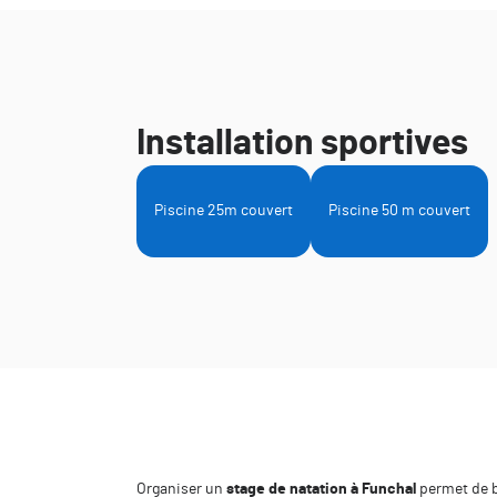
Installation sportives
Piscine 25m couvert
Piscine 50 m couvert
Organiser un
stage de natation à Funchal
permet de b