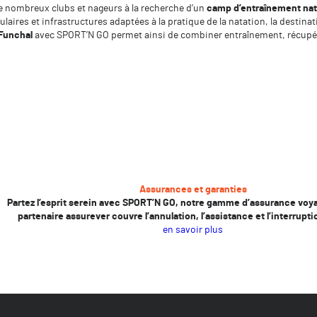
e de nombreux clubs et nageurs à la recherche d’un
camp d’entraînement nat
laires et infrastructures adaptées à la pratique de la natation, la destin
 Funchal
avec SPORT’N GO permet ainsi de combiner entraînement, récupér
Assurances et garanties
Partez l’esprit serein avec SPORT’N GO, notre gamme d’assurance voy
partenaire assurever couvre l’annulation, l’assistance et l’interrupti
en savoir plus