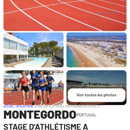
Voir toutes les photos
ACCUEIL
>
ATHLÉTISME
>
STAGE D'ATHLÉTISME A MONTEGORDO EN HOTEL 3*
MONTEGORDO
PORTUGAL
STAGE D'ATHLÉTISME A