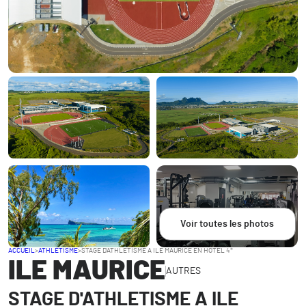
Voir toutes les photos
ACCUEIL
>
ATHLÉTISME
>
STAGE D'ATHLETISME A ILE MAURICE EN HOTEL 4*
ILE MAURICE
AUTRES
STAGE D'ATHLETISME A ILE