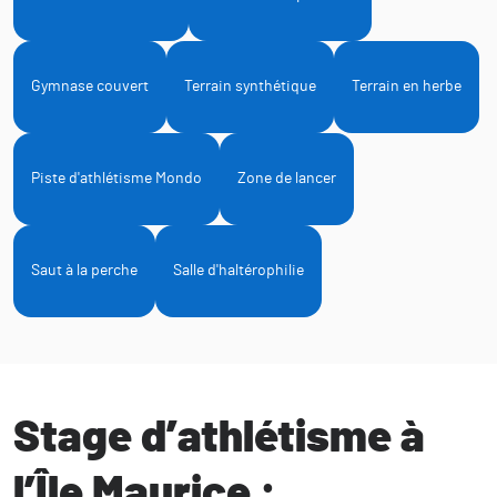
Gymnase couvert
Terrain synthétique
Terrain en herbe
Piste d'athlétisme Mondo
Zone de lancer
Saut à la perche
Salle d'haltérophilie
Stage d’athlétisme à
l’Île Maurice :