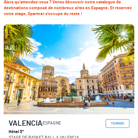
Alors qu’attendez-vous ? Venez découvrir notre catalogue de
destinations composé de nombreux sites en Espagne. Et réservez
votre stage, Spartner s’occupe du reste !
VALENCIA
ESPAGNE
TOURNÉE
Hôtel 3*
STAGE DE BASKET BALL A VALENCIA